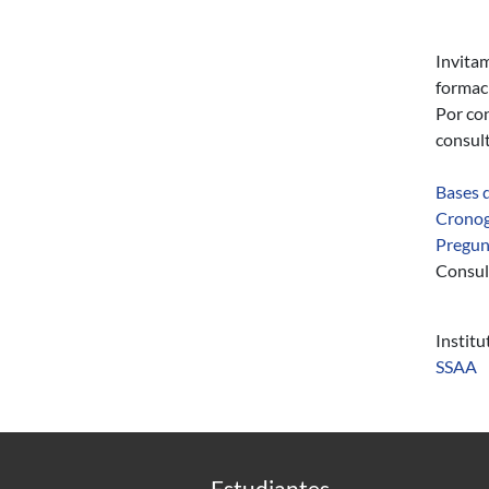
Invita
formac
Por con
consul
Bases 
Cronog
Pregun
Consul
Instit
SSAA
Estudiantes