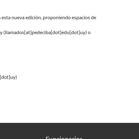
 esta nueva edición, proponiendo espacios de
uy
(llamados[at]pedeciba[dot]edu[dot]uy)
o
[dot]uy)
Funcionarios