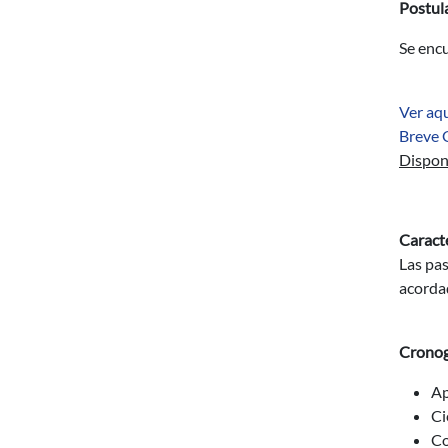
Postul
Se encu
Ver aqu
Breve 
Disponi
Caracte
Las pas
acorda
Crono
Ap
Ci
Co