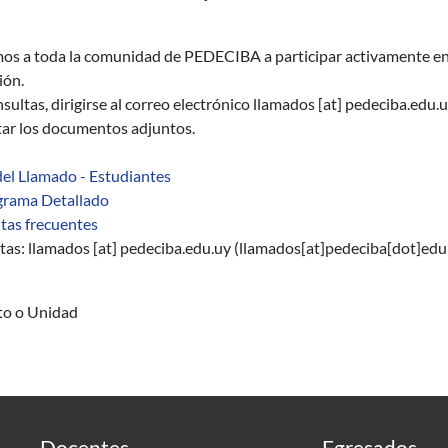
mos a toda la comunidad de PEDECIBA a participar activamente en
ión.
sultas, dirigirse al correo electrónico
llamados
[at]
pedeciba.edu.
tar los documentos adjuntos.
del Llamado - Estudiantes
rama Detallado
tas frecuentes
tas:
llamados
[at]
pedeciba.edu.uy
(llamados[at]pedeciba[dot]edu
uto o Unidad
Docentes
Egresados