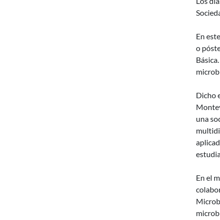
Los dí
Socied
En este
o póste
Básica
microbi
Dicho e
Montevi
una soc
multidi
aplicad
estudia
En el m
colabo
Microbi
microbi