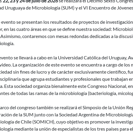
as
22, 23 y 24 de julio de 2026
se realizará el Décimo Sexto Congre
ad Uruguaya de Microbiología (SUM) y el VI Encuentro de Jóvenes
 evento se presentan los resultados de proyectos de investigación
r, en las cuatro áreas en que se define nuestra sociedad: Microbio
. Asimismo, contaremos con mesas redondas dedicadas a la discusi
ología.
vento se llevará a cabo en la Universidad Católica del Uruguay, Av
deo. La organización de este evento se encuentra a cargo de los 
iedad sin fines de lucro y de carácter exclusivamente científico, f
sciplinaria que agrupa estudiantes y profesionales que trabajan en
a. Esta sociedad organiza bienalmente este Congreso Nacional, en
ntes de todas las ramas de la microbiología (bacteriología, micologí
arco del congreso también se realizará el Simposio de la Unión Re
ración de la SUM junto con la Sociedad Argentina de Microbiologí
ología de Chile (SOMICH), cuyo objetivo es promover la investigaci
ología mediante la unión de especialistas de los tres países para e