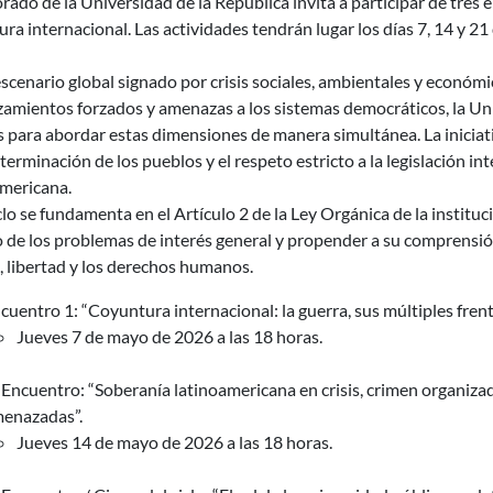
orado de la Universidad de la República invita a participar de tres
ra internacional. Las actividades tendrán lugar los días 7, 14 y 21
scenario global signado por crisis sociales, ambientales y económic
amientos forzados y amenazas a los sistemas democráticos, la Uni
 para abordar estas dimensiones de manera simultánea. La iniciativa
erminación de los pueblos y el respeto estricto a la legislación i
americana.
clo se fundamenta en el Artículo 2 de la Ley Orgánica de la institu
 de los problemas de interés general y propender a su comprensión 
a, libertad y los derechos humanos.
cuentro 1: “Coyuntura internacional: la guerra, sus múltiples frent
Jueves 7 de mayo de 2026 a las 18 horas.
 Encuentro: “Soberanía latinoamericana en crisis, crimen organiza
enazadas”.
Jueves 14 de mayo de 2026 a las 18 horas.