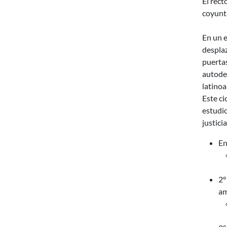
El rect
coyuntu
En un e
desplaz
puertas
autodet
latino
Este ci
estudio
justici
En
2°
am