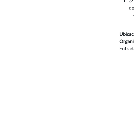
3°
de
Ubicac
Organi
Entrada