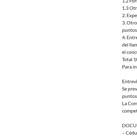
1.2 For
1.3 Ot
2. Expe
3. Otro
puntos
4. Entr
del lla
el con
Total 
Para in
Entrevi
Se prev
puntos 
La Comi
compete
DOCUM
– Cédul