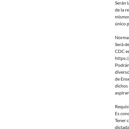
Serán l
de la r
mismos
único p
Normat
Será de
CDC en 
https:
Podrán 
diverso
de Ens
dichos
aspiran
Requisi
Es cond
Tener c
dictada