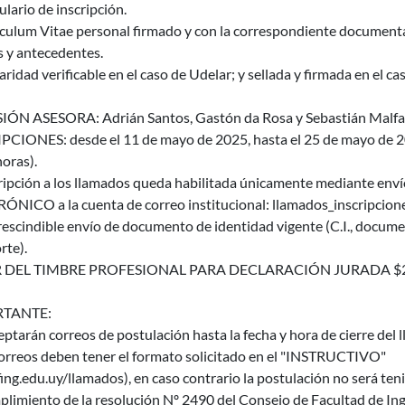
lario de inscripción.
ículum Vitae personal firmado y con la correspondiente documenta
s y antecedentes.
aridad verificable en el caso de Udelar; y sellada y firmada en el
ÓN ASESORA: Adrián Santos, Gastón da Rosa y Sebastián Malfa
PCIONES: desde el 11 de mayo de 2025, hasta el 25 de mayo de 20
oras).
cripción a los llamados queda habilitada únicamente mediante e
ÓNICO a la cuenta de correo institucional: llamados_inscripcion
escindible envío de documento de identidad vigente (C.I., documen
rte).
 DEL TIMBRE PROFESIONAL PARA DECLARACIÓN JURADA $
TANTE:
eptarán correos de postulación hasta la fecha y hora de cierre del 
correos deben tener el formato solicitado en el "INSTRUCTIVO"
ng.edu.uy/llamados), en caso contrario la postulación no será ten
limiento de la resolución Nº 2490 del Consejo de Facultad de Ing