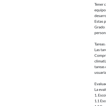
Tener c
equipo,
desarr
Estas p
Grado 5
person
Tareas 
Las tar
Compren
climati
tareas 
usuaria
Evalua
La eval
1. Esco
1.1 Esc