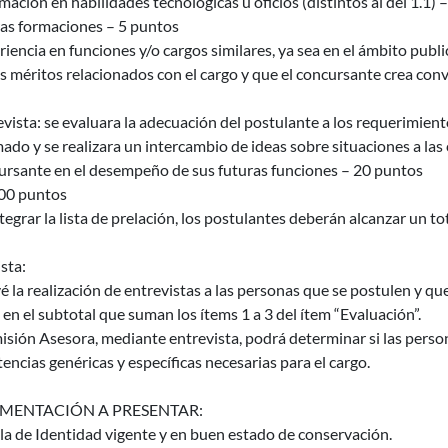
mación en habilidades tecnológicas u oficios (distintos al del 1.1)
ras formaciones – 5 puntos
riencia en funciones y/o cargos similares, ya sea en el ámbito publ
s méritos relacionados con el cargo y que el concursante crea co
evista: se evaluara la adecuación del postulante a los requerimient
mado y se realizara un intercambio de ideas sobre situaciones a la
cursante en el desempeño de sus futuras funciones – 20 puntos
100 puntos
tegrar la lista de prelación, los postulantes deberán alcanzar un t
sta:
é la realización de entrevistas a las personas que se postulen y q
en el subtotal que suman los ítems 1 a 3 del ítem “Evaluación”.
sión Asesora, mediante entrevista, podrá determinar si las perso
ncias genéricas y específicas necesarias para el cargo.
ENTACIÓN A PRESENTAR:
a de Identidad vigente y en buen estado de conservación.