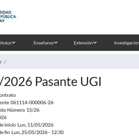
titutos
Enseñanza
Extensión
Investigació
o
/2026 Pasante UGI
ontrato
ente
061114-000006-26
ido Número
15/26
026
e inicio
Lun, 11/05/2026
e fin
Lun, 25/05/2026 - 12:30