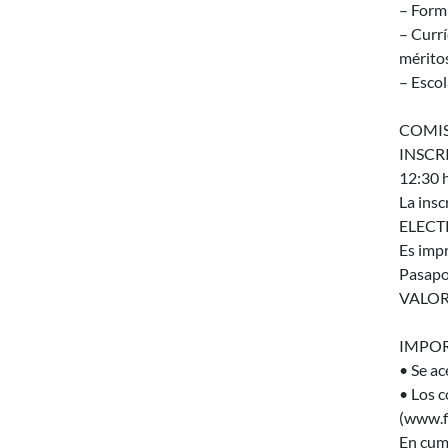
– Formu
– Curr
mérito
– Escol
COMISI
INSCRI
12:30 h
La ins
ELECTR
Es impr
Pasapo
VALOR
IMPOR
• Se ac
• Los 
(www.fi
En cump