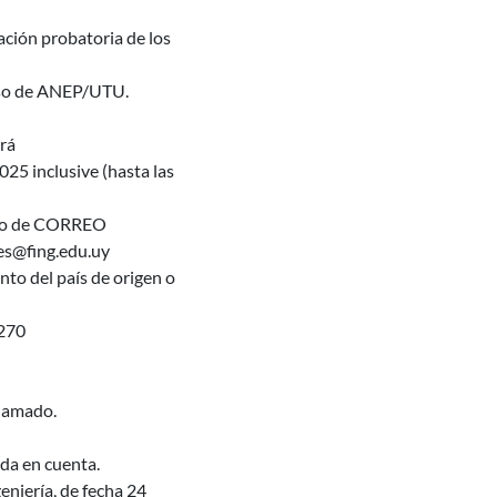
ción probatoria de los
 caso de ANEP/UTU.
rá
25 inclusive (hasta las
nvío de CORREO
es@fing.edu.uy
to del país de origen o
270
llamado.
ida en cuenta.
eniería, de fecha 24