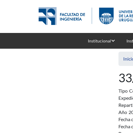
Pasar al contenido principal
Institucional
Ins
Inici
33
Tipo
C
Expedi
Repart
Año
2
Fecha d
Fecha d