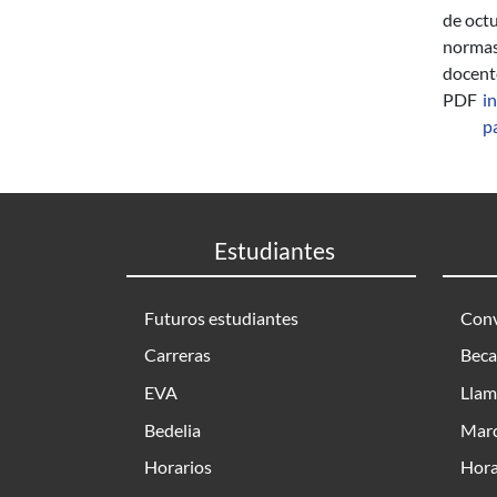
de oct
normas 
docente
PDF
i
p
Estudiantes
Futuros estudiantes
Conv
Carreras
Beca
EVA
Llam
Bedelia
Marc
Horarios
Hora