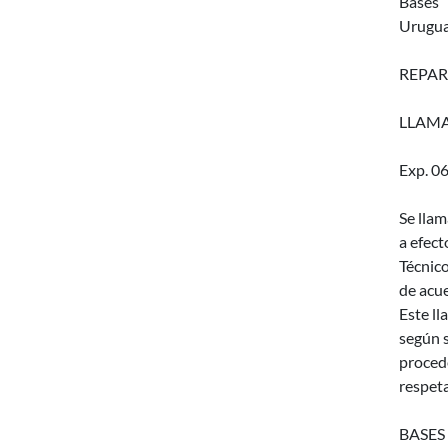
Bases
Urugua
REPAR
LLAMA
Exp. 0
Se llam
a efect
Técnico
de acue
Este ll
según s
procede
respeta
BASES