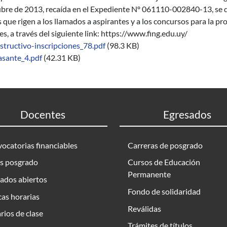
ubre de 2013, recaída en el Expediente Nº 061110-002840-13, se 
que rigen a los llamados a aspirantes y a los concursos para la pr
s, a través del siguiente link: https://www.fing.edu.uy/
nstructivo-inscripciones_78.pdf
(98.3 KB)
asante_4.pdf
(42.31 KB)
Docentes
Egresados
ocatorias financiables
Carreras de posgrado
s posgrado
Cursos de Educación
Permanente
ados abiertos
Fondo de solidaridad
as horarias
Reválidas
rios de clase
Trámites de títulos