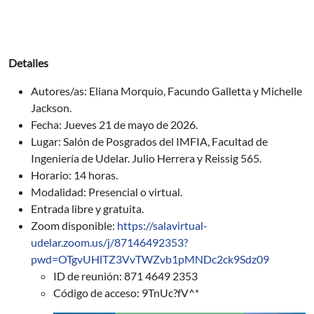
Detalles
Autores/as: Eliana Morquio, Facundo Galletta y Michelle
Jackson.
Fecha: Jueves 21 de mayo de 2026.
Lugar: Salón de Posgrados del IMFIA, Facultad de
Ingeniería de Udelar. Julio Herrera y Reissig 565.
Horario: 14 horas.
Modalidad: Presencial o virtual.
Entrada libre y gratuita.
Zoom disponible:
https://salavirtual-
udelar.zoom.us/j/87146492353?
pwd=OTgvUHlTZ3VvTWZvb1pMNDc2ck9Sdz09
ID de reunión: 871 4649 2353
Código de acceso: 9TnUc?fV^*