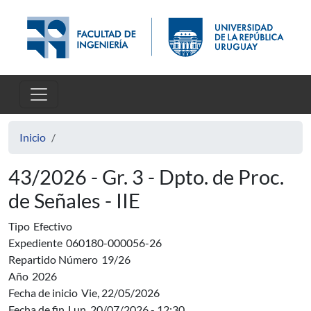
Pasar al contenido principal
Inicio
43/2026 - Gr. 3 - Dpto. de Proc.
de Señales - IIE
Tipo
Efectivo
Expediente
060180-000056-26
Repartido Número
19/26
Año
2026
Fecha de inicio
Vie, 22/05/2026
Fecha de fin
Lun, 20/07/2026 - 12:30