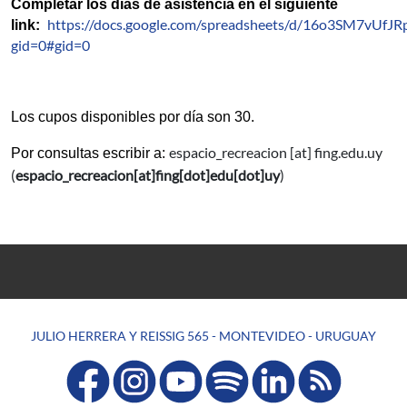
Completar los días de asistencia en el siguiente 
https://docs.google.com/spreadsheets/d/16o3SM7vUfJ
link:  
gid=0#gid=0
Los cupos disponibles por día son 30. 
espacio_recreacion
[at]
fing.edu.uy
Por consultas escribir a: 
(
espacio_recreacion[at]fing[dot]edu[dot]uy
)
JULIO HERRERA Y REISSIG 565 - MONTEVIDEO - URUGUAY