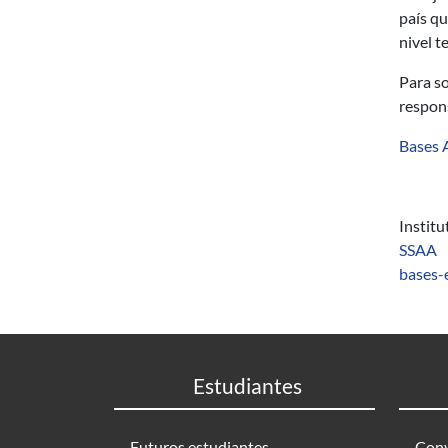
país qu
nivel te
Para so
respons
Bases A
Instit
SSAA
bases-
Estudiantes
Futuros estudiantes
Conv