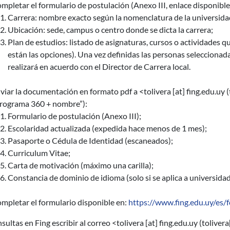
mpletar el formulario de postulación (Anexo III, enlace disponible 
Carrera: nombre exacto según la nomenclatura de la universida
Ubicación: sede, campus o centro donde se dicta la carrera;
Plan de estudios: listado de asignaturas, cursos o actividades q
están las opciones). Una vez definidas las personas seleccionadas
realizará en acuerdo con el Director de Carrera local.
viar la documentación en formato pdf a <
tolivera
[at]
fing.edu.uy
(
rograma 360 + nombre”):
Formulario de postulación (Anexo III);
Escolaridad actualizada (expedida hace menos de 1 mes);
Pasaporte o Cédula de Identidad (escaneados);
Curriculum Vitae;
Carta de motivación (máximo una carilla);
Constancia de dominio de idioma (solo si se aplica a universida
mpletar el formulario disponible en:
https://www.fing.edu.uy/es/
sultas en Fing escribir al correo <
tolivera
[at]
fing.edu.uy
(tolivera