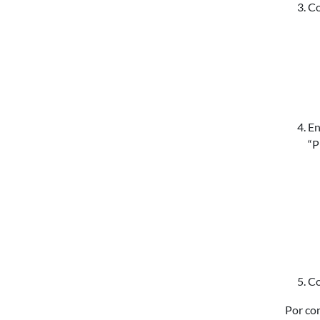
Co
En
“P
Co
Por con