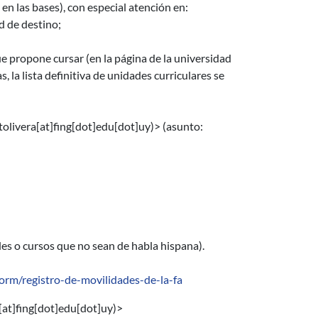
en las bases), con especial atención en:
d de destino;
ue propone cursar (en la página de la universidad
, la lista definitiva de unidades curriculares se
tolivera[at]fing[dot]edu[dot]uy)
> (asunto:
des o cursos que no sean de habla hispana).
form/registro-de-movilidades-de-la-fa
[at]fing[dot]edu[dot]uy)
>