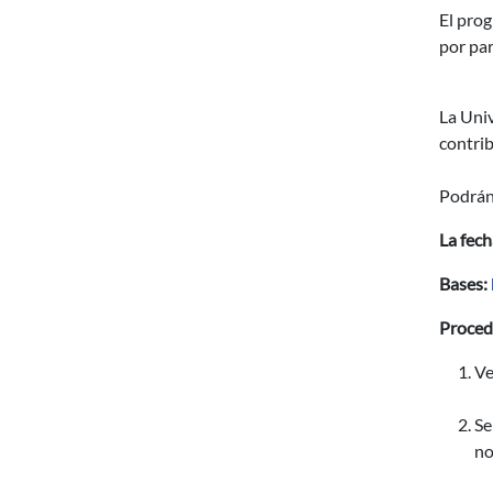
El pro
por par
La Uni
contrib
Podrán 
La fech
Bases:
Proced
Ve
Se
no