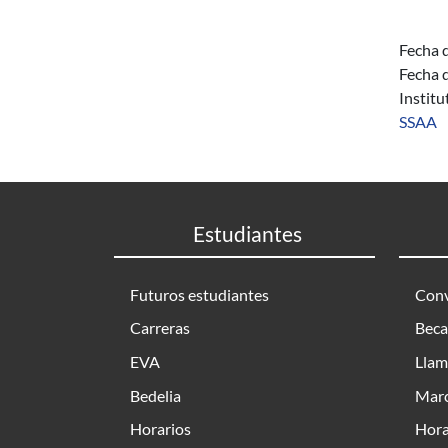
Fecha d
Fecha d
Instit
SSAA
Estudiantes
Futuros estudiantes
Conv
Carreras
Beca
EVA
Llam
Bedelia
Marc
Horarios
Hora