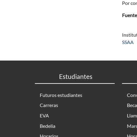
Por co
Fuente
Instit
SSAA
Estudiantes
Futuros estudiantes
Conv
Carreras
Beca
EVA
Llam
Bedelia
Marc
Horarios
Hora