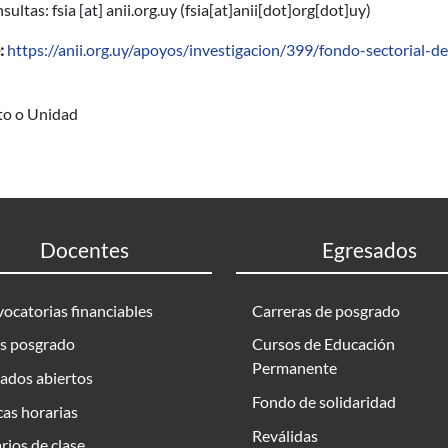
nsultas:
fsia
[at]
anii.org.uy
(fsia[at]anii[dot]org[dot]uy)
:
https://anii.org.uy/apoyos/investigacion/399/fondo-sectorial-d
uto o Unidad
Docentes
Egresados
ocatorias financiables
Carreras de posgrado
s posgrado
Cursos de Educación
Permanente
ados abiertos
Fondo de solidaridad
as horarias
Reválidas
rios de clase