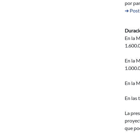
por par
➔ Post
Duraci
En la 
1.600.0
En la 
1.000.
En la M
En las 
La pres
proyect
que po