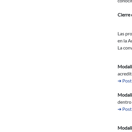
conocim
Cierre 
Las pro
en la A
La con
Modali
acredit
➔ Post
Modali
dentro 
➔ Post
Modali