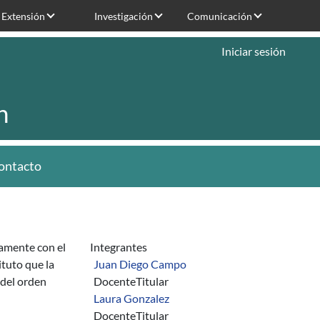
Extensión
Investigación
Comunicación
Iniciar sesión
n
ontacto
tamente con el
Integrantes
ituto que la
Juan Diego Campo
 del orden
Docente
Titular
Laura Gonzalez
Docente
Titular