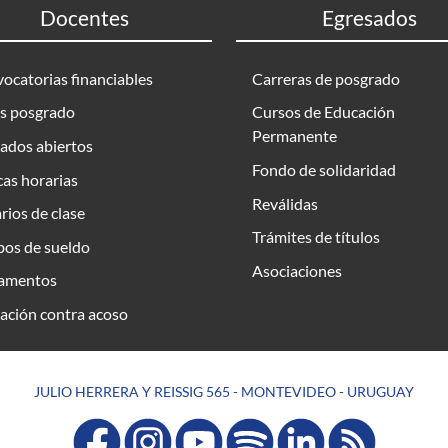
Docentes
Egresados
ocatorias financiables
Carreras de posgrado
s posgrado
Cursos de Educación
Permanente
ados abiertos
Fondo de solidaridad
as horarias
Reválidas
rios de clase
Trámites de títulos
bos de sueldo
Asociaciones
amentos
ación contra acoso
JULIO HERRERA Y REISSIG 565 - MONTEVIDEO - URUGUAY