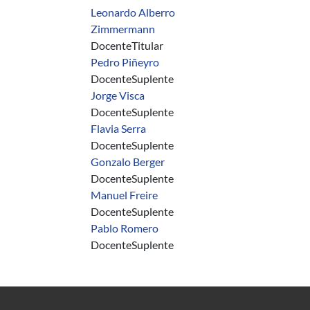
Leonardo Alberro
Zimmermann
Docente
Titular
Pedro Piñeyro
Docente
Suplente
Jorge Visca
Docente
Suplente
Flavia Serra
Docente
Suplente
Gonzalo Berger
Docente
Suplente
Manuel Freire
Docente
Suplente
Pablo Romero
Docente
Suplente