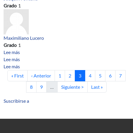
Grado
1
Maximiliano Lucero
Grado
1
sobre Cycles of links and fixed points for orientation 
Lee más
sobre Handel’s fixed point theorem revisited.
Lee más
sobre A classification of minimal sets for surface home
Lee más
Primera página
Página anterior
Página
Página
Página actual
Página
Página
Página
Página
« First
‹ Anterior
1
2
3
4
5
6
7
Página
Página
Siguiente página
Última página
8
9
…
Siguiente >
Last »
Suscribirse a