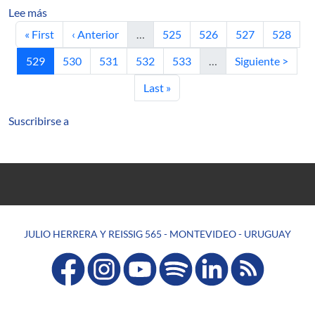
sobre Observable Optimal State Points of Subadditive P
Lee más
Primera página
Página anterior
Página
Página
Página
Página
« First
‹ Anterior
…
525
526
527
528
Página actual
Página
Página
Página
Página
Siguiente página
529
530
531
532
533
…
Siguiente >
Última página
Last »
Suscribirse a
JULIO HERRERA Y REISSIG 565 - MONTEVIDEO - URUGUAY