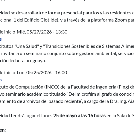
vidad se desarrollará de forma presencial para los y las residentes
cional 1 del Edificio Clotilde), y a través de la plataforma Zoom par
e inicio
Mié, 05/27/2026 - 13:30
sobre Sostenibilidad y circularidad en sistemas lecheros: puntos 
s
titutos "Una Salud" y "Transiciones Sostenibles de Sistemas Alime
 invitan a un seminario conjunto sobre gestión ambiental, servici
ción lechera uruguaya.
e inicio
Lun, 05/25/2026 - 16:00
sobre Del microfilm al grafo de conocimiento: ocho años de inves
s
ituto de Computación (INCO) de la Facultad de Ingeniería (Fing) de
o seminario académico titulado “Del microfilm al grafo de conoci
miento de archivos del pasado reciente”, a cargo de la Dra. Ing. Aia
vidad tendrá lugar el lunes
25 de mayo a las 16 horas
en la Sala de
en: