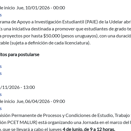
e inicio
Jue, 10/01/2026 - 00:00
sobre Programa de Apoyo a Investigación Estudiantil (PAIE)
s
rama de Apoyo a Investigación Estudiantil (PAIE) de la Udelar abr
s una iniciativa destinada a promover que estudiantes de grado t
a proyectos por hasta $50.000 (pesos uruguayos), con una duració
zable (sujeta a definición de cada licenciatura).
itos para postularse
sobre Diseño y cálculo de hormigón reforzado con fibras
s
sobre Hormigón reforzado con fibras II (HRFII)
s
5/11/2026 - 13:00
sobre Acta Directiva
s
e inicio
Jue, 06/04/2026 - 09:00
sobre Jornada en el marco del Día Mundial de la Seguridad y la Sa
s
isión Permanente de Procesos y Condiciones de Estudio, Trabajo 
ión PCET MALUR) está organizando una Jornada en el marco del Día
, que se llevará a cabo el jueves
4 de junio, de 9 a 12 horas.