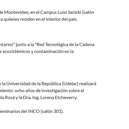
 de Montevideo, en el Campus Luisi Janicki (salón
a quienes residen en el interior del país.
de encuentro y de riesgo
ntarios" junto a la "Red Tecnológica de la Cadena
os ecosistémicos y contaminación en la
tigación sobre el procesamiento de archivos del pasado reciente
 la Universidad de la República (Udelar) realizará
miento: ocho años de investigación sobre el
la Rosá y la Dra. Ing. Lorena Etcheverry.
 Seminarios del INCO (salón 301).