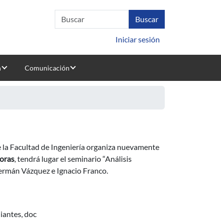
Iniciar sesión
n
Comunicación
nfort eólico del proyecto "Médanos"
e la Facultad de Ingeniería organiza nuevamente
horas
, tendrá lugar el seminario “Análisis
Germán Vázquez e Ignacio Franco.
diantes, doc