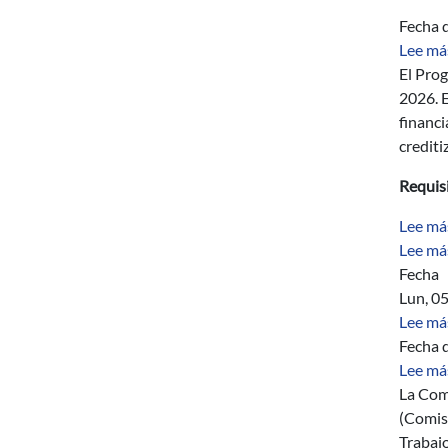
Fecha d
Lee má
El Prog
2026. E
financi
crediti
Requis
Lee má
Lee má
Fecha
Lun, 0
Lee má
Fecha d
Lee má
La Com
(Comis
Trabajo