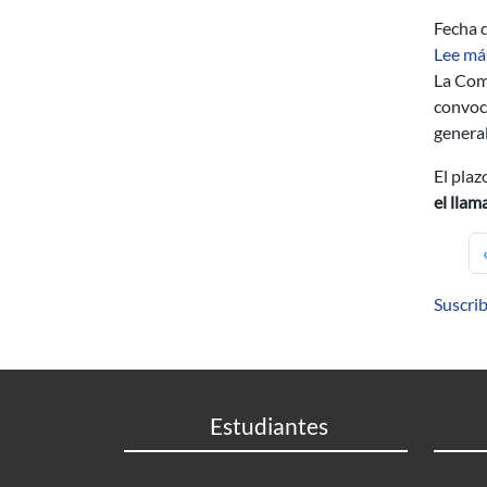
Fecha d
Lee má
La Comi
convoc
general
El plaz
el llam
Suscrib
Estudiantes