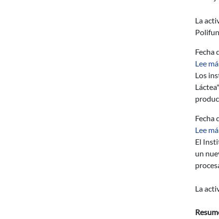
La acti
Polifun
Fecha d
Lee má
Los ins
Láctea"
produc
Fecha d
Lee má
El Inst
un nuev
procesa
La acti
Resum