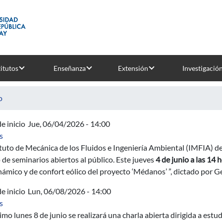
titutos
Enseñanza
Extensión
Investigació
o
e inicio
Jue, 06/04/2026 - 14:00
sobre Nuevo Seminario del IMFIA: Análisis aerodinámico y de co
s
ituto de Mecánica de los Fluidos e Ingeniería Ambiental (IMFIA) d
o de seminarios abiertos al público. Este jueves
4 de junio a las 14 
ámico y de confort eólico del proyecto ‘Médanos’ ”, dictado por 
e inicio
Lun, 06/08/2026 - 14:00
sobre Charla abierta sobre la investigación aeroespacial en Brasil
s
imo lunes 8 de junio se realizará una charla abierta dirigida a estu