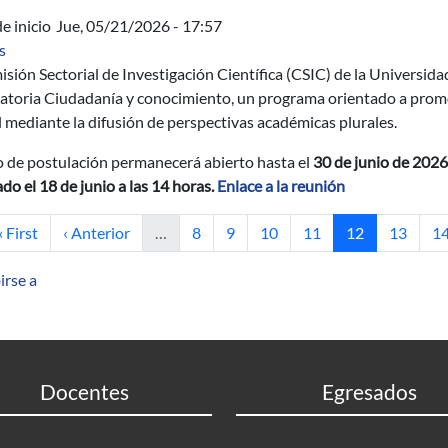
e inicio
Jue, 05/21/2026 - 17:57
sobre Convocatoria Ciudadanía y conocimiento de la CSIC
s
sión Sectorial de Investigación Científica (CSIC) de la Universida
atoria Ciudadanía y conocimiento, un programa orientado a promo
 mediante la difusión de perspectivas académicas plurales.
o de postulación permanecerá abierto hasta el
30 de junio de 202
ado el 18 de junio a las 14 horas.
Enlace a la reunión
Primera página
Página anterior
Página
Página
Página
Página
Página actual
Página
Pá
« First
‹ Anterior
…
8
9
10
11
12
13
1
irse a
Docentes
Egresados