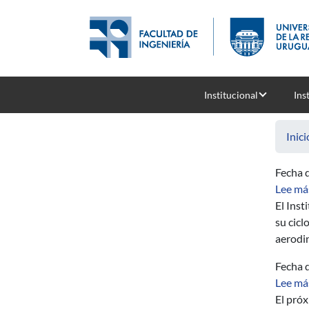
Pasar al contenido principal
Institucional
Ins
Inici
Fecha d
Lee má
El Inst
su cicl
aerodin
Fecha d
Lee má
El próx