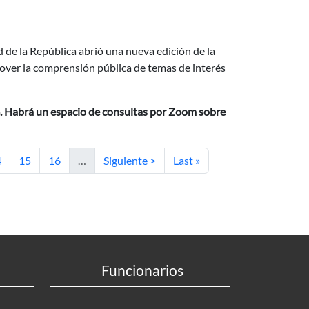
d de la República abrió una nueva edición de la
ver la comprensión pública de temas de interés
6. Habrá un espacio de consultas por Zoom sobre
gina
Página
Página
Siguiente página
Última página
4
15
16
…
Siguiente >
Last »
Funcionarios