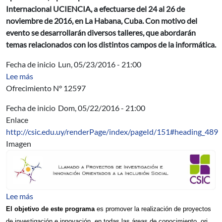
Internacional UCIENCIA, a efectuarse del 24 al 26 de
noviembre de 2016, en La Habana, Cuba. Con motivo del
evento se desarrollarán diversos talleres, que abordarán
temas relacionados con los distintos campos de la informática.
Fecha de inicio
Lun, 05/23/2016 - 21:00
sobre AUCI - JICA Tecnologías para la Eficiencia y Cons
Lee más
Ofrecimiento N° 12597
Fecha de inicio
Dom, 05/22/2016 - 21:00
Enlace
http://csic.edu.uy/renderPage/index/pageId/151#heading_489
Imagen
sobre Llamado abierto a proyectos del Programa Investig
Lee más
El objetivo de este programa
es promover la realización de proyectos
de investigación e innovación, en todas las áreas de conocimiento, ori