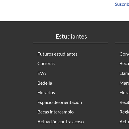
Suscrib
Estudiantes
Futuros estudiantes
Conv
Carreras
Beca
EVA
Llam
Bedelia
Marc
Horarios
Hora
Espacio de orientación
Reci
Becas intercambio
Regl
Actuación contra acoso
Actu