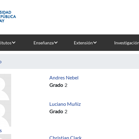
titutos
Enseñanza
Extensión
Investigació
o
Andres Nebel
Grado
2
Luciano Muñiz
Grado
2
sobre Taller para Fortalecer Habilidades Blandas
s
Christian Clark