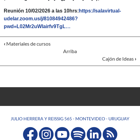
Reunión 10/02/2026 a las 10hrs:
https://salavirtual-
udelar.zoom.us/j/81084942486?
pwd=L02Mr2uWlairfv9TgL…
‹
Materiales de cursos
Arriba
Cajón de Ideas
›
JULIO HERRERA Y REISSIG 565 - MONTEVIDEO - URUGUAY