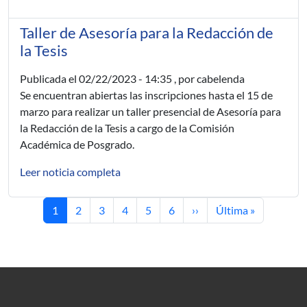
Taller de Asesoría para la Redacción de
la Tesis
Publicada el
02/22/2023 - 14:35
, por cabelenda
Se encuentran abiertas las inscripciones hasta el 15 de
marzo para realizar un taller presencial de Asesoría para
la Redacción de la Tesis a cargo de la Comisión
Académica de Posgrado.
Leer noticia completa
Current page
Page
Page
Page
Page
Page
Next page
Last page
1
2
3
4
5
6
››
Última »