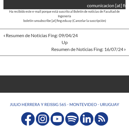
comunicacion
[at]
fin
Ha recibido este e-mail porque está suscrito al Boletín de noticias de Facultad de
Ingenería
boletin-unsubscribe
[at]
fing.edu.uy
(Cancelar la suscripción)
‹
Resumen de Noticias Fing: 09/04/24
Up
Resumen de Noticias Fing: 16/07/24
›
JULIO HERRERA Y REISSIG 565 - MONTEVIDEO - URUGUAY