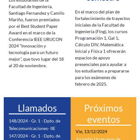
Facultad de Ingeniería,
En el marco del plan de
Santiago Fernandez y Camilo
fortalecimiento de trayectos
Mariño, fueron premiados
iniciales de la Facultad de
por el Best Student Paper
Ingeniería (Fing), los cursos
Award en el marco de la
Programación 1, Gal 1,
Conferencia IEEE URUCON
Cálculo DIV, Matemática
2024 “Innovación y
Inicial y Física 1 ofrecerán
tecnología para un futuro
espacios de apoyo
mejor”, que tuvo lugar del 18
presenciales para ayudar a
al 20 de noviembre.
los estudiantes a prepararse
para los exámenes de
febrero de 2025.
Llamados
Próximos
eventos
148/2024 - Gr. 1 - Dpto. de
Telecomunicaciones- IIE
Vie, 13/12/2024
147/2024 - Gr. 1 - Dpto. de
Jornadas Uruguayas de