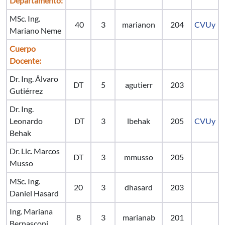
Departamento:
MSc. Ing.
40
3
marianon
204
CVUy
Mariano Neme
Cuerpo
Docente:
Dr. Ing. Álvaro
DT
5
agutierr
203
Gutiérrez
Dr. Ing.
Leonardo
DT
3
lbehak
205
CVUy
Behak
Dr. Lic. Marcos
DT
3
mmusso
205
Musso
MSc. Ing.
20
3
dhasard
203
Daniel Hasard
Ing. Mariana
8
3
marianab
201
Bernasconi