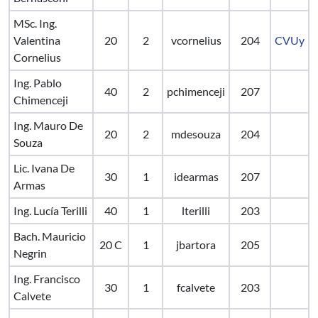
MSc. Ing.
Valentina
20
2
vcornelius
204
CVUy
Cornelius
Ing. Pablo
40
2
pchimenceji
207
Chimenceji
Ing. Mauro De
20
2
mdesouza
204
Souza
Lic. Ivana De
30
1
idearmas
207
Armas
Ing. Lucía Terilli
40
1
lterilli
203
Bach. Mauricio
20 C
1
jbartora
205
Negrin
Ing. Francisco
30
1
fcalvete
203
Calvete