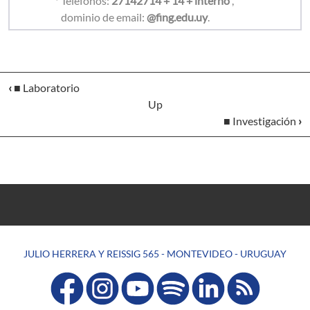
* Teléfonos:
27142714 + 14 + interno
,
dominio de email:
@fing.edu.uy
.
‹
■ Laboratorio
Up
■ Investigación
›
JULIO HERRERA Y REISSIG 565 - MONTEVIDEO - URUGUAY