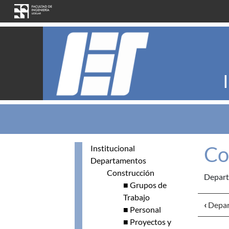
Skip to main content
Co
Institucional
Departamentos
Construcción
Depart
■ Grupos de
Trabajo
‹
Depar
■ Personal
■ Proyectos y