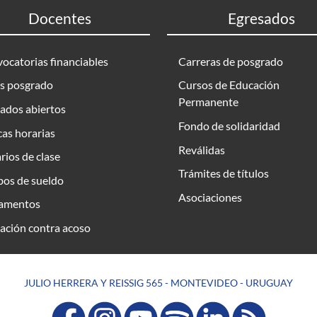
Docentes
Egresados
ocatorias financiables
Carreras de posgrado
s posgrado
Cursos de Educación
Permanente
ados abiertos
Fondo de solidaridad
as horarias
Reválidas
rios de clase
Trámites de títulos
bos de sueldo
Asociaciones
amentos
ación contra acoso
JULIO HERRERA Y REISSIG 565 - MONTEVIDEO - URUGUAY