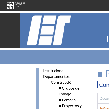
Skip to main content
■ 
Institucional
Departamentos
Construcción
Con
■ Grupos de
Trabajo
Doce
■ Personal
■ Proyectos y
Jefe 