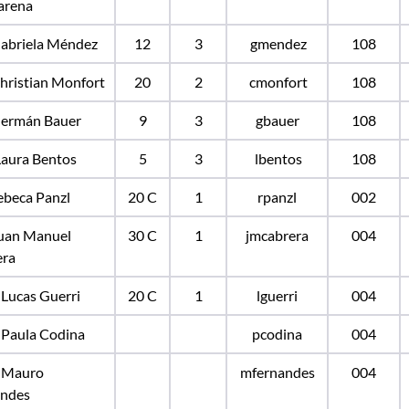
arena
Gabriela Méndez
12
3
gmendez
108
Christian Monfort
20
2
cmonfort
108
Germán Bauer
9
3
gbauer
108
Laura Bentos
5
3
lbentos
108
Rebeca Panzl
20 C
1
rpanzl
002
Juan Manuel
30 C
1
jmcabrera
004
era
 Lucas Guerri
20 C
1
lguerri
004
 Paula Codina
pcodina
004
. Mauro
mfernandes
004
andes