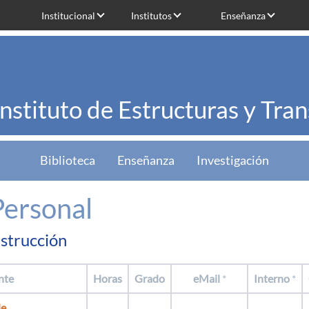
Institucional
Institutos
Enseñanza
Instituto de Estructuras y Tra
Biblioteca
Enseñanza
Investigación
Personal
strucción
nte
Horas
Grado
eMail
*
Interno
*
de