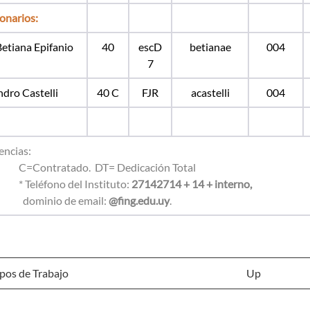
onarios:
Betiana Epifanio
40
escD
betianae
004
7
ndro Castelli
40 C
FJR
acastelli
004
encias:
ntratado. DT= Dedicación Total
léfono del Instituto:
27142714 + 14 + interno,
dominio de email:
@fing.edu.uy
.
pos de Trabajo
Up