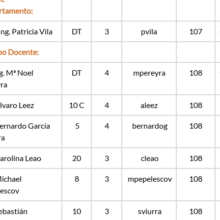
rtamento:
ng. Patricia Vila
DT
3
pvila
107
po Docente:
ng. Mª Noel
DT
4
mpereyra
108
ra
Álvaro Leez
10 C
4
aleez
108
Bernardo García
5
4
bernardog
108
ra
Carolina Leao
20
3
cleao
108
Michael
8
3
mpepelescov
108
escov
Sebastián
10
3
sviurra
108