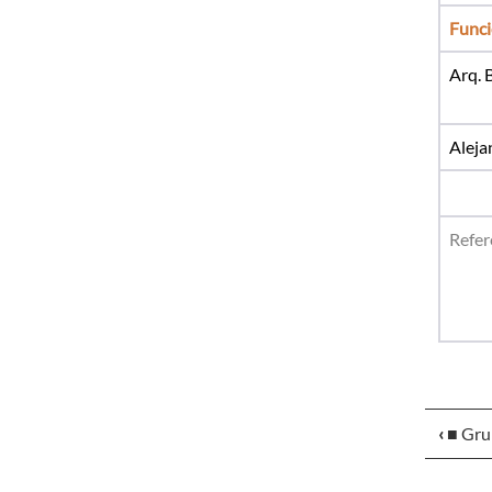
Funci
Arq. 
Aleja
Refer
C=Co
* Te
‹
■ Gru