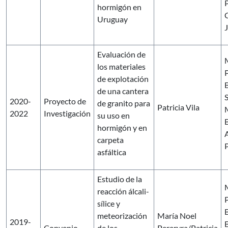
P
hormigón en
C
Uruguay
J
Evaluación de
los materiales
P
de explotación
de una cantera
2020-
Proyecto de
de granito para
Patricia Vila
2022
Investigación
su uso en
B
hormigón y en
A
carpeta
asfáltica
Estudio de la
reacción álcali-
P
sílice y
meteorización
María Noel
2019-
B
Convenio
de los
Pereryra/Patricia