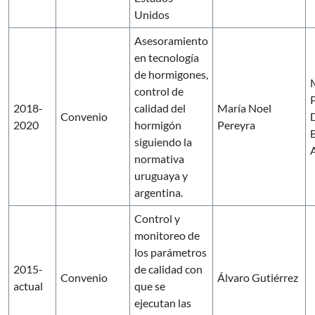
Unidos
Asesoramiento
en tecnología
de hormigones,
control de
2018-
calidad del
María Noel
Convenio
2020
hormigón
Pereyra
siguiendo la
A
normativa
uruguaya y
argentina.
Control y
monitoreo de
los parámetros
2015-
de calidad con
Convenio
Álvaro Gutiérrez
actual
que se
ejecutan las