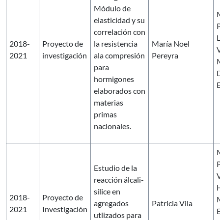
Módulo de
elasticidad y su
correlación con
2018-
Proyecto de
la resistencia
María Noel
V
2021
investigación
ala compresión
Pereyra
para
hormigones
E
elaborados con
materias
primas
nacionales.
P
Estudio de la
V
reacción álcali-
sílice en
2018-
Proyecto de
agregados
Patricia Vila
2021
Investigación
utlizados para