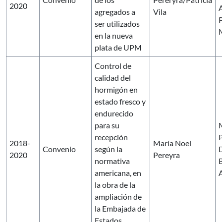
2020
A
agregados a
Vila
ser utilizados
en la nueva
plata de UPM
Control de
calidad del
hormigón en
estado fresco y
endurecido
para su
recepción
2018-
María Noel
Convenio
según la
2020
Pereyra
normativa
americana, en
A
la obra de la
ampliación de
la Embajada de
Estados