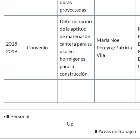
obras
proyectadas
Determinación
de la aptitud
de material de
María Noel
2018-
cantera para su
Convenio
Pereyra/Patricia
2019
uso en
Vila
hormigones
para la
C
construcción.
‹
■ Personal
Up
■ Áreas de trabajo
›