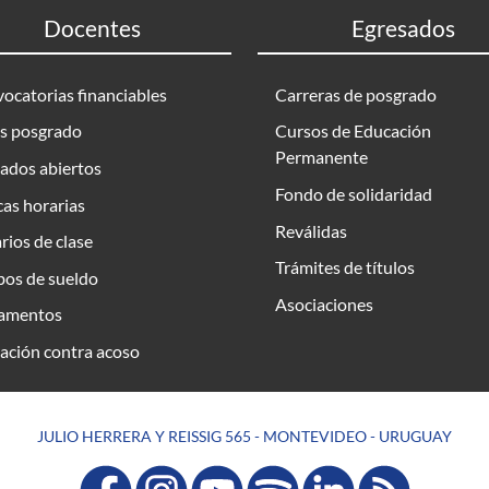
Docentes
Egresados
ocatorias financiables
Carreras de posgrado
s posgrado
Cursos de Educación
Permanente
ados abiertos
Fondo de solidaridad
as horarias
Reválidas
rios de clase
Trámites de títulos
bos de sueldo
Asociaciones
amentos
ación contra acoso
JULIO HERRERA Y REISSIG 565 - MONTEVIDEO - URUGUAY