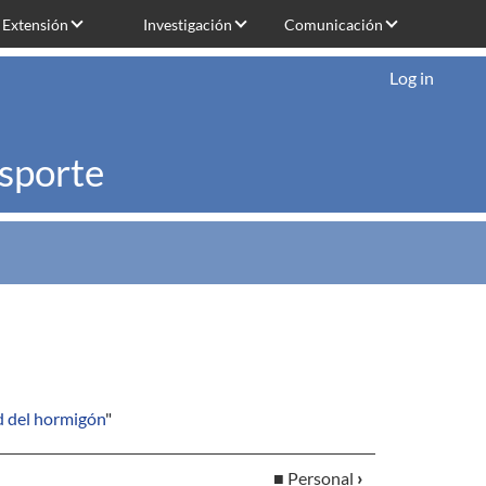
Extensión
Investigación
Comunicación
Log in
nsporte
ad del hormigón
"
■ Personal
›