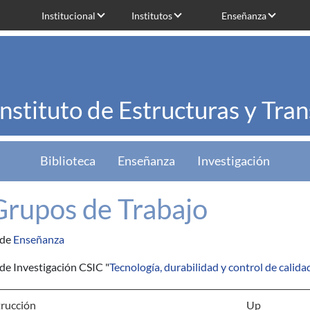
Institucional
Institutos
Enseñanza
Instituto de Estructuras y Tra
Biblioteca
Enseñanza
Investigación
Grupos de Trabajo
 de
Enseñanza
de Investigación CSIC "
Tecnología, durabilidad y control de calid
rucción
Up