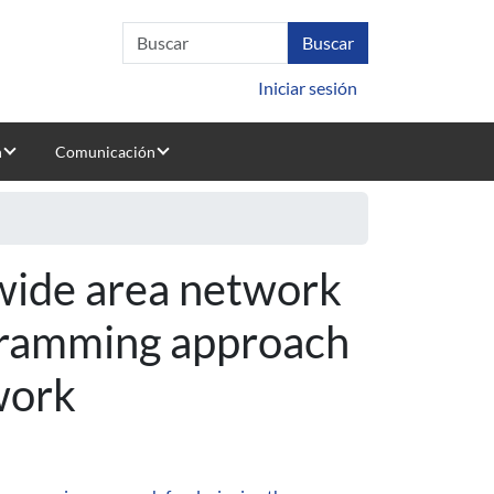
Iniciar sesión
n
Comunicación
 wide area network
gramming approach
work