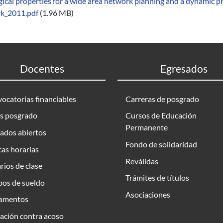
gical properties for a wide area network planning and a dynamic 
k_2011.pdf
(1.96 MB)
Docentes
Egresados
ocatorias financiables
Carreras de posgrado
s posgrado
Cursos de Educación
Permanente
ados abiertos
Fondo de solidaridad
as horarias
Reválidas
rios de clase
Trámites de títulos
bos de sueldo
Asociaciones
amentos
ación contra acoso