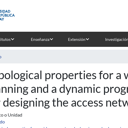
titutos
Enseñanza
Extensión
Investigació
o
pological properties for a
anning and a dynamic pro
r designing the access net
uto o Unidad
ado