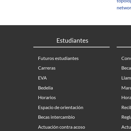
topolo
networ
Estudiantes
Futuros estudiantes
Conv
Carreras
Beca
EVA
Llam
Bedelia
Marc
Horarios
Hora
Espacio de orientación
Reci
Becas intercambio
Regl
Actuación contra acoso
Actu