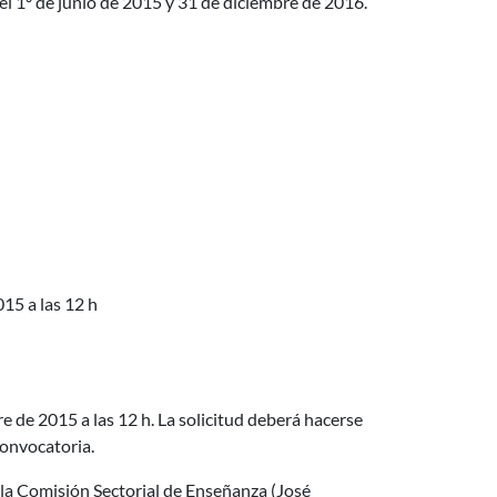
l 1º de junio de 2015 y 31 de diciembre de 2016.
5 a las 12 h
re de 2015 a las 12 h. La solicitud deberá hacerse
Convocatoria.
la Comisión Sectorial de Enseñanza (José