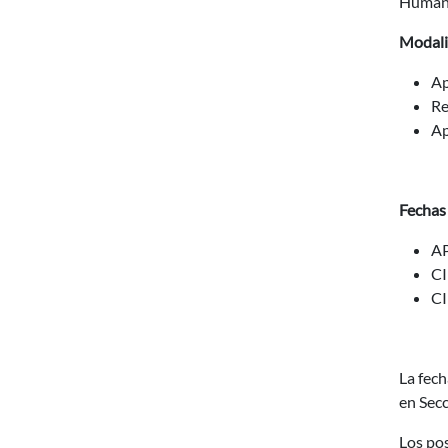
Humano
Modal
Ap
Re
Ap
Fechas
AP
CI
CI
La fech
en Secc
Los po