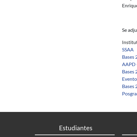
Enrique
Se adj
Instit
SSAA
Bases 
AAPD -
Bases 
Eventos
Bases 
Posgra
Estudiantes