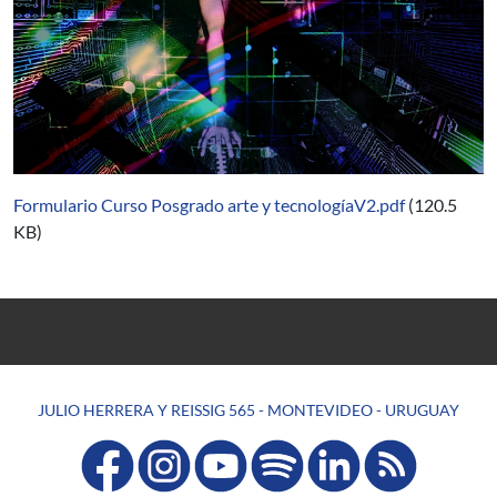
Formulario Curso Posgrado arte y tecnologíaV2.pdf
(120.5
KB)
JULIO HERRERA Y REISSIG 565 - MONTEVIDEO - URUGUAY