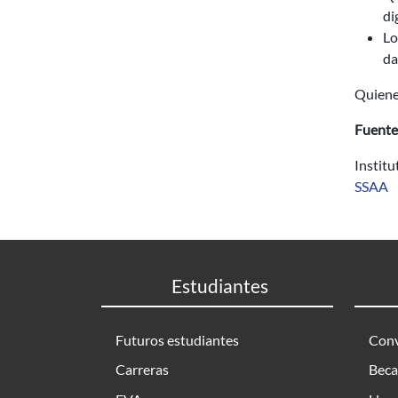
di
Lo
da
Quiene
Fuente
Instit
SSAA
Estudiantes
Futuros estudiantes
Conv
Carreras
Beca