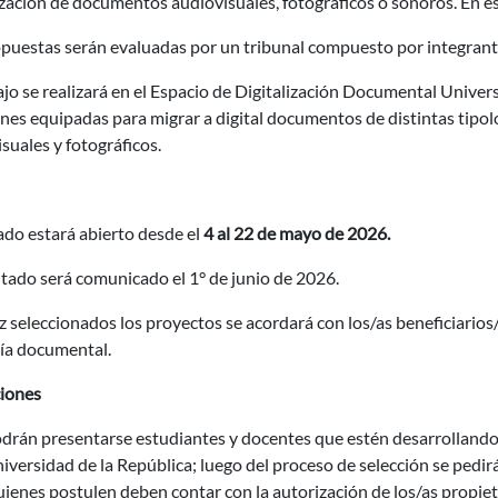
ización de documentos audiovisuales, fotográficos o sonoros. En es
opuestas serán evaluadas por un tribunal compuesto por integran
ajo se realizará en el Espacio de Digitalización Documental Univ
nes equipadas para migrar a digital documentos de distintas tipol
suales y fotográficos.
ado estará abierto desde el
4 al 22 de mayo de 2026.
ltado será comunicado el 1° de junio de 2026.
 seleccionados los proyectos se acordará con los/as beneficiarios
gía documental.
iones
drán presentarse estudiantes y docentes que estén desarrollando 
iversidad de la República; luego del proceso de selección se pedir
ienes postulen deben contar con la autorización de los/as propiet