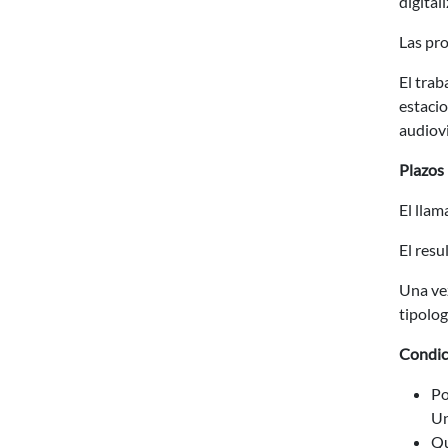
digital
Las pr
El trab
estacio
audiovi
Plazos
El llam
El resu
Una vez
tipolo
Condic
Po
Un
Qu