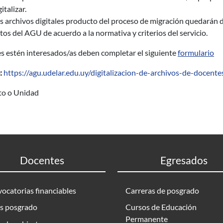
gitalizar.
s archivos digitales producto del proceso de migración quedarán d
tos del AGU de acuerdo a la normativa y criterios del servicio.
s estén interesados/as deben completar el siguiente
formulario
:
https://agu.udelar.edu.uy/digitalizacion-de-archivos-de-docent
uto o Unidad
Docentes
Egresados
ocatorias financiables
Carreras de posgrado
s posgrado
Cursos de Educación
Permanente