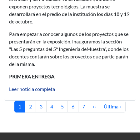
exponen proyectos tecnológicos. La muestra se
desarrollará en el predio de la institución los días 18 y 19
de octubre.
Para empezar a conocer algunos de los proyectos que se
presentarán en la exposición, inauguramos la sección
"Las 5 preguntas del 5º Ingeniería deMuestra", donde los
docentes contarán sobre los proyectos que participarán
de la misma.
PRIMERA ENTREGA
Leer noticia completa
Current page
Page
Page
Page
Page
Page
Page
Next page
Last page
1
2
3
4
5
6
7
››
Última »