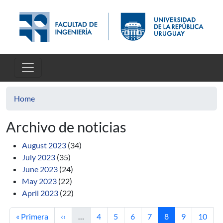
Skip to main content
Home
Archivo de noticias
August 2023
(34)
July 2023
(35)
June 2023
(24)
May 2023
(22)
April 2023
(22)
First page
Previous page
Page
Page
Page
Page
Current page
Page
Page
« Primera
‹‹
…
4
5
6
7
8
9
10