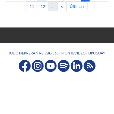
Page
Page
Next page
Last page
11
12
…
››
Última »
JULIO HERRERA Y REISSIG 565 - MONTEVIDEO - URUGUAY