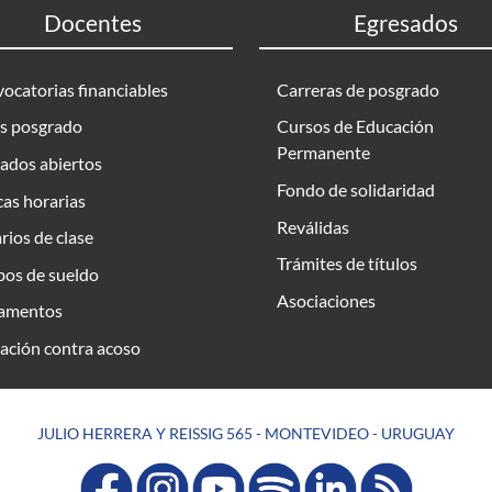
Docentes
Egresados
ocatorias financiables
Carreras de posgrado
s posgrado
Cursos de Educación
Permanente
ados abiertos
Fondo de solidaridad
as horarias
Reválidas
rios de clase
Trámites de títulos
bos de sueldo
Asociaciones
amentos
ación contra acoso
JULIO HERRERA Y REISSIG 565 - MONTEVIDEO - URUGUAY