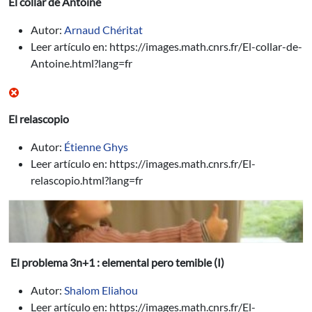
El collar de Antoine
Autor:
Arnaud Chéritat
Leer artículo en: https://images.math.cnrs.fr/El-collar-de-
Antoine.html?lang=fr
El relascopio
Autor:
Étienne Ghys
Leer artículo en: https://images.math.cnrs.fr/El-
relascopio.html?lang=fr
El problema 3n+1 : elemental pero temible (I)
Autor:
Shalom Eliahou
Leer artículo en: https://images.math.cnrs.fr/El-