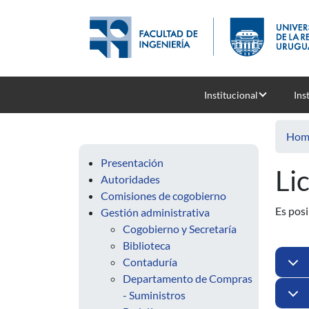
Skip to main content
Institucional
Ins
Hom
Presentación
Li
Autoridades
Comisiones de cogobierno
Es posi
Gestión administrativa
Cogobierno y Secretaría
Biblioteca
Contaduría
Departamento de Compras
- Suministros