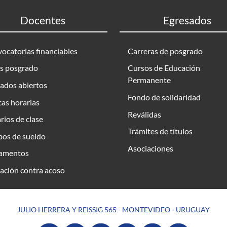
Docentes
Egresados
ocatorias financiables
Carreras de posgrado
s posgrado
Cursos de Educación
Permanente
ados abiertos
Fondo de solidaridad
as horarias
Reválidas
rios de clase
Trámites de títulos
bos de sueldo
Asociaciones
amentos
ación contra acoso
JULIO HERRERA Y REISSIG 565 - MONTEVIDEO - URUGUAY