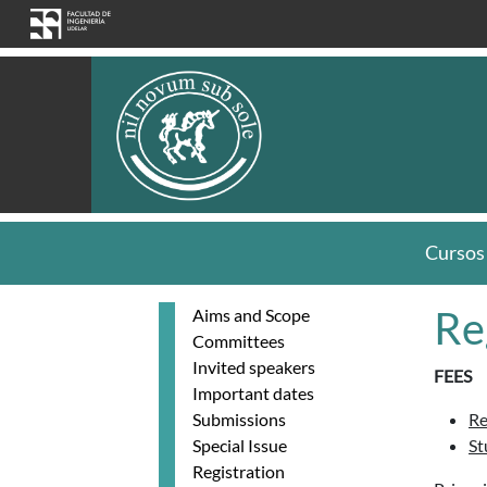
Skip to main content
Cursos
Re
Aims and Scope
Committees
Invited speakers
FEES
Important dates
Submissions
Re
Special Issue
St
Registration