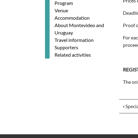
Prices 
Program
Venue
Deadlin
Accommodation
About Montevideo and
Proof o
Uruguay
For eac
Travel information
procee
Supporters
Related activities
REGIS
The onl
‹
Specia