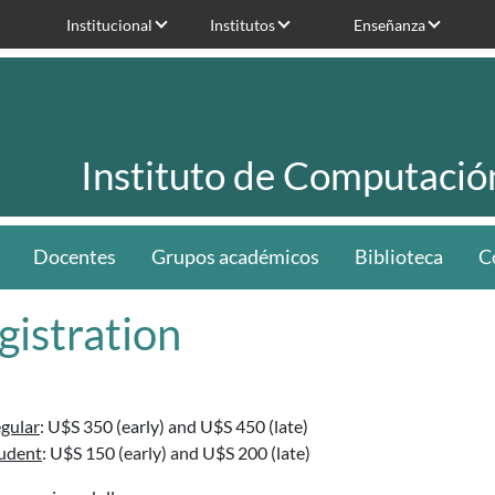
Institucional
Institutos
Enseñanza
Instituto de Computació
Docentes
Grupos académicos
Biblioteca
C
gistration
gular
: U$S 350 (early) and U$S 450 (late)
udent
: U$S 150 (early) and U$S 200 (late)