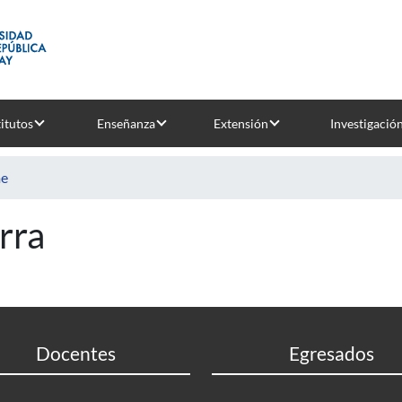
titutos
Enseñanza
Extensión
Investigació
e
erra
Docentes
Egresados