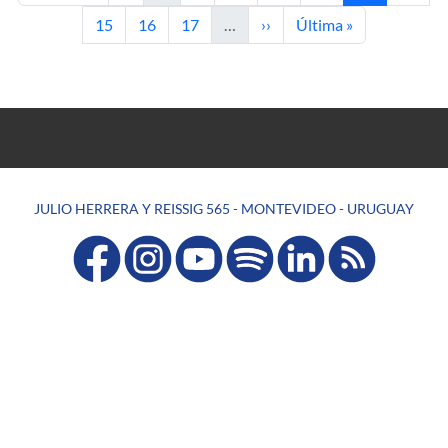
Página
Página
Página
Siguiente página
Última página
15
16
17
…
››
Última »
JULIO HERRERA Y REISSIG 565 - MONTEVIDEO - URUGUAY