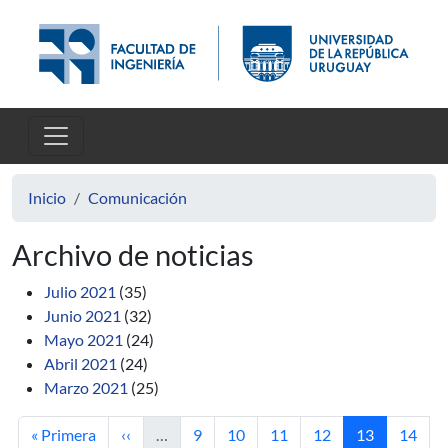
Pasar al contenido principal
Inicio
Comunicación
Archivo de noticias
Julio 2021
(35)
Junio 2021
(32)
Mayo 2021
(24)
Abril 2021
(24)
Marzo 2021
(25)
Primera página
Página anterior
Página
Página
Página
Página
Página actual
Página
« Primera
‹‹
…
9
10
11
12
13
14