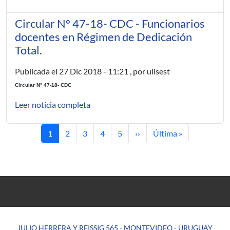
Circular N° 47-18- CDC - Funcionarios
docentes en Régimen de Dedicación
Total.
Publicada el
27 Dic 2018 - 11:21
, por ulisest
Circular N
°
4
7
-1
8
- CD
C
Leer noticia completa
Página actual
Página
Página
Página
Página
Siguiente página
Última página
1
2
3
4
5
››
Última »
JULIO HERRERA Y REISSIG 565 - MONTEVIDEO - URUGUAY