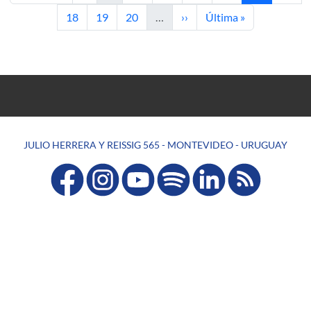
Página
Página
Página
Siguiente página
Última página
18
19
20
…
››
Última »
JULIO HERRERA Y REISSIG 565 - MONTEVIDEO - URUGUAY