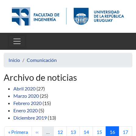
Pasar al contenido principal
Inicio
Comunicación
Archivo de noticias
Abril 2020
(27)
Marzo 2020
(25)
Febrero 2020
(15)
Enero 2020
(5)
Diciembre 2019
(13)
Primera página
Página anterior
Página
Página
Página
Página
Página actua
Págin
« Primera
‹‹
…
12
13
14
15
16
17