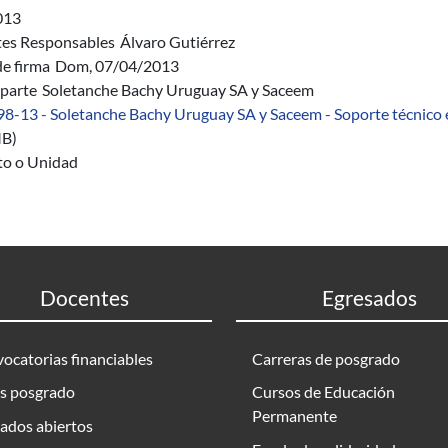
013
es Responsables
Álvaro Gutiérrez
de firma
Dom, 07/04/2013
parte
Soletanche Bachy Uruguay SA y Saceem
98-13 - Soletanche Bachy Uruguay SA y Saceem - Soporte técnico e
B)
uto o Unidad
Docentes
Egresados
ocatorias financiables
Carreras de posgrado
s posgrado
Cursos de Educación
Permanente
ados abiertos