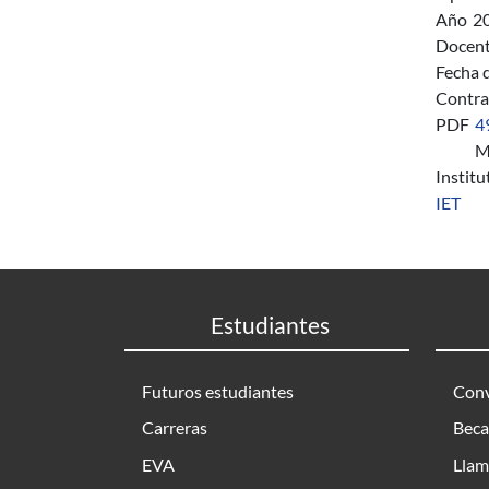
Año
2
Docent
Fecha 
Contra
PDF
4
M
Instit
IET
Estudiantes
Futuros estudiantes
Conv
Carreras
Beca
EVA
Llam