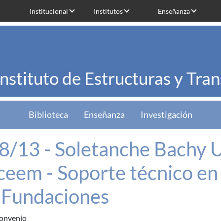
Institucional
Institutos
Enseñanza
Instituto de Estructuras y Tra
Biblioteca
Enseñanza
Investigación
8/13 - Soletanche Bachy 
ceem - Soporte técnico en
 Fundaciones
onvenio