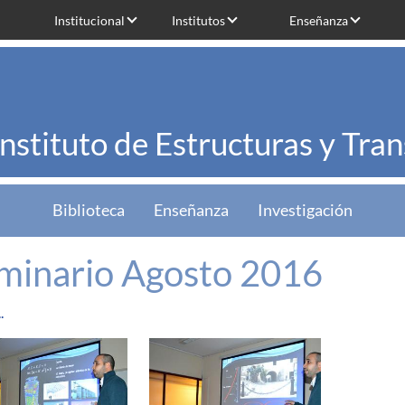
Institucional
Institutos
Enseñanza
Instituto de Estructuras y Tra
Biblioteca
Enseñanza
Investigación
minario Agosto 2016
.