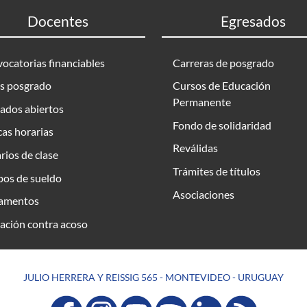
Docentes
Egresados
ocatorias financiables
Carreras de posgrado
s posgrado
Cursos de Educación
Permanente
ados abiertos
Fondo de solidaridad
as horarias
Reválidas
rios de clase
Trámites de títulos
bos de sueldo
Asociaciones
amentos
ación contra acoso
JULIO HERRERA Y REISSIG 565 - MONTEVIDEO - URUGUAY