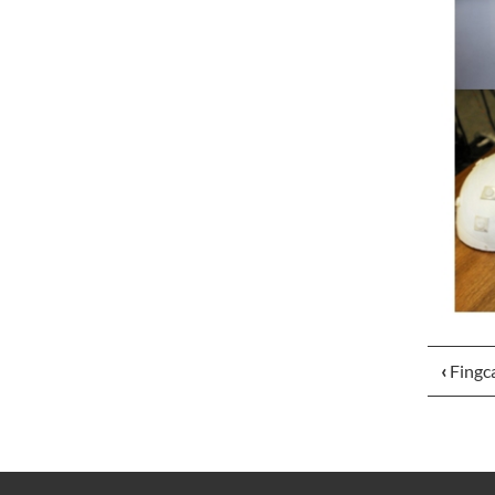
‹
Fingca