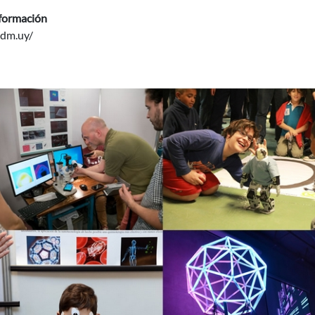
formación
idm.uy/