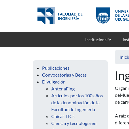
Pasar al contenido principal
Institucional
Ins
Inici
Publicaciones
In
Convocatorias y Becas
Divulgación
Organiz
AntenaFing
deMuest
Artículos por los 100 años
de carr
de la denominación de la
Facultad de Ingeniería
A raíz 
Chicas TICs
diferen
Ciencia y tecnología en