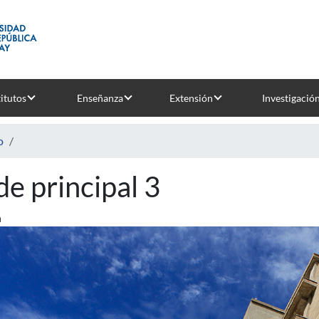
titutos
Enseñanza
Extensión
Investigació
o
de principal 3
n