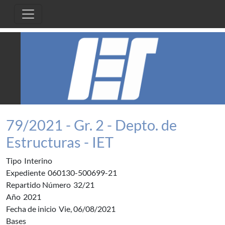
Pasar al contenido principal
79/2021 - Gr. 2 - Depto. de
Estructuras - IET
Tipo
Interino
Expediente
060130-500699-21
Repartido Número
32/21
Año
2021
Fecha de inicio
Vie, 06/08/2021
Bases