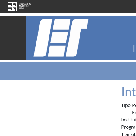
Pasar al contenido principal
In
Tipo
P
E
Institu
Progra
Tránsit