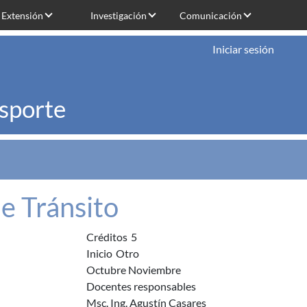
Extensión
Investigación
Comunicación
Iniciar sesión
nsporte
de Tránsito
Créditos
5
Inicio
Otro
Octubre Noviembre
Docentes responsables
Msc. Ing. Agustín Casares