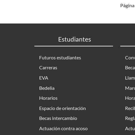
Página 
Estudiantes
Futuros estudiantes
Conv
Carreras
Beca
EVA
Llam
Bedelia
Marc
Horarios
Hora
Espacio de orientación
Reci
Becas intercambio
Regl
Actuación contra acoso
Actu