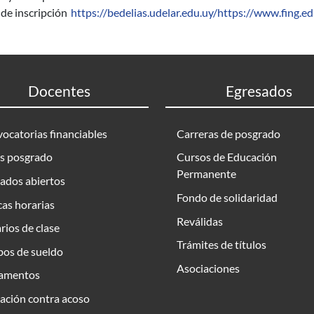
de inscripción
https://bedelias.udelar.edu.uy/https://www.fing.e
Docentes
Egresados
ocatorias financiables
Carreras de posgrado
s posgrado
Cursos de Educación
Permanente
ados abiertos
Fondo de solidaridad
as horarias
Reválidas
rios de clase
Trámites de títulos
bos de sueldo
Asociaciones
amentos
ación contra acoso