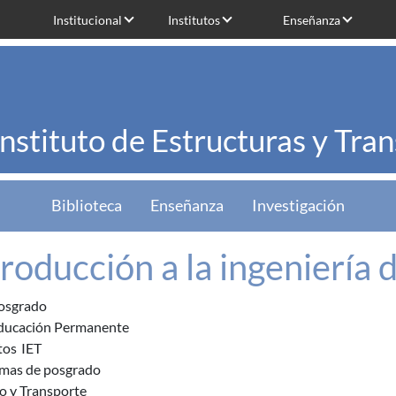
Institucional
Institutos
Enseñanza
Instituto de Estructuras y Tra
Biblioteca
Enseñanza
Investigación
troducción a la ingeniería 
osgrado
ducación Permanente
tos
IET
mas de posgrado
o y Transporte