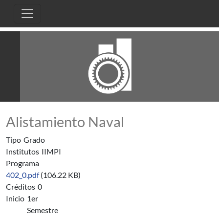
Pasar al contenido principal
Alistamiento Naval
Tipo
Grado
Institutos
IIMPI
Programa
402_0.pdf
(106.22 KB)
Créditos
0
Inicio
1er
Semestre