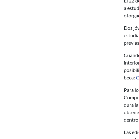
El 22 d
a estud
otorgad
Dos jó
estudia
previas
Cuando 
interio
posibil
beca:
C
Para lo
Computa
dura l
obtener
dentro
Las edi