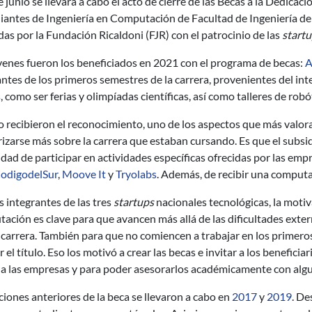
e junio se llevará a cabo el acto de cierre de las Becas a la Dedica
iantes de Ingeniería en Computación de Facultad de Ingeniería de 
as por la Fundación Ricaldoni (FJR) con el patrocinio de las
start
venes fueron los beneficiados en 2021 con el programa de becas:
A
ntes de los primeros semestres de la carrera, provenientes del int
, como ser ferias y olimpíadas científicas, así como talleres de robó
recibieron el reconocimiento, uno de los aspectos que más valorar
rizarse más sobre la carrera que estaban cursando. Es que el subsi
idad de participar en actividades específicas ofrecidas por las em
odigodelSur
,
Moove It
y
Tryolabs
. Además, de recibir una comput
s integrantes de las tres
startups
nacionales tecnológicas, la motiv
ción es clave para que avancen más allá de las dificultades extern
a carrera. También para que no comiencen a trabajar en los prime
 el título. Eso los motivó a crear las becas e invitar a los benefici
 a las empresas y para poder asesorarlos académicamente con algu
ciones anteriores de la beca se llevaron a cabo en
2017
y
2019
. De