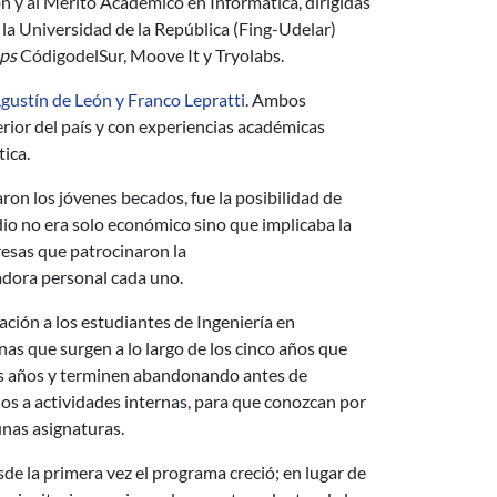
ción y al Mérito Académico en Informática, dirigidas
la Universidad de la República (Fing-Udelar)
ups
CódigodelSur, Moove It y Tryolabs.
gustín de León y Franco Lepratti
. Ambos
erior del país y con experiencias académicas
tica.
on los jóvenes becados, fue la posibilidad de
dio no era solo económico sino que implicaba la
presas que patrocinaron la
adora personal cada uno.
ación a los estudiantes de Ingeniería en
as que surgen a lo largo de los cinco años que
ros años y terminen abandonando antes de
arios a actividades internas, para que conozcan por
nas asignaturas.
sde la primera vez el programa creció; en lugar de