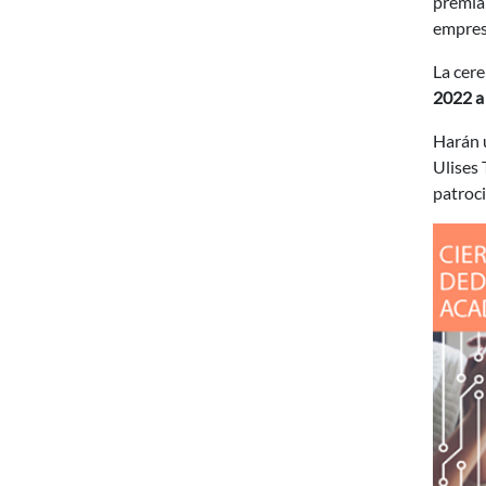
premiar
empres
La cere
2022 a
Harán u
Ulises 
patroci