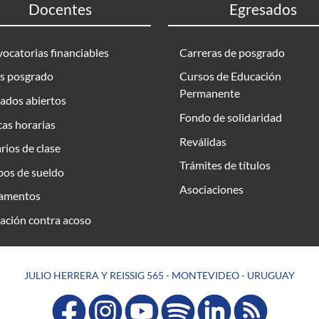
Docentes
Egresados
ocatorias financiables
Carreras de posgrado
s posgrado
Cursos de Educación
Permanente
ados abiertos
Fondo de solidaridad
as horarias
Reválidas
rios de clase
Trámites de títulos
bos de sueldo
Asociaciones
amentos
ación contra acoso
JULIO HERRERA Y REISSIG 565 - MONTEVIDEO - URUGUAY