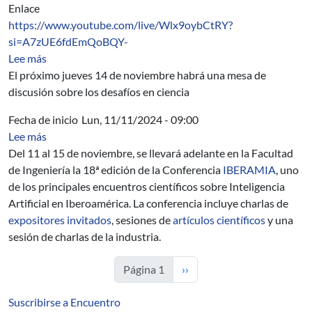
Enlace
https://www.youtube.com/live/Wlx9oybCtRY?
si=A7zUE6fdEmQoBQY-
sobre Mesa de discusión sobre los desafíos en ciencia, 
Lee más
El próximo jueves 14 de noviembre habrá una mesa de
discusión sobre los desafíos en ciencia
Fecha de inicio
Lun, 11/11/2024 - 09:00
sobre Conferencia IBERAMIA
Lee más
Del 11 al 15 de noviembre, se llevará adelante en la Facultad
de Ingeniería la 18ª edición de la Conferencia
IBERAMIA
, uno
de los principales encuentros científicos sobre Inteligencia
Artificial en Iberoamérica. La conferencia incluye charlas de
expositores invitados
, sesiones de
artículos científicos
y una
sesión de charlas de la industria.
Siguiente página
Página 1
››
Suscribirse a Encuentro