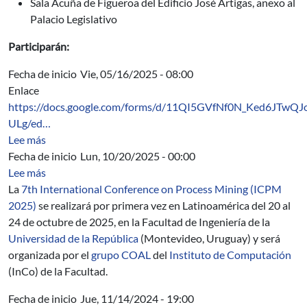
Sala Acuña de Figueroa del Edificio José Artigas, anexo al
Palacio Legislativo
Participarán:
Fecha de inicio
Vie, 05/16/2025 - 08:00
Enlace
https://docs.google.com/forms/d/11QI5GVfNf0N_Ked6JT
ULg/ed…
sobre Encuentro Nacional de Estudiantes de Tecnólogo 
Lee más
Fecha de inicio
Lun, 10/20/2025 - 00:00
sobre 7th International Conference on Process Mining
Lee más
La
7th International Conference on Process Mining (ICPM
2025)
se realizará por primera vez en Latinoamérica del 20 al
24 de octubre de 2025, en la Facultad de Ingeniería de la
Universidad de la República
(Montevideo, Uruguay) y será
organizada por el
grupo COAL
del
Instituto de Computación
(InCo) de la Facultad.
Fecha de inicio
Jue, 11/14/2024 - 19:00