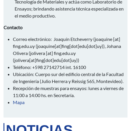
Tecnología de Materiales y actúa como Laboratorio de
Ensayos; brindando asistencia técnica especializada en
el medio productivo.
Contacto
Correo electrónico: Joaquín Etcheverry (
joaquine
[at]
fing.edu.uy
(joaquine[at]fing[dot]edu[dot]uy)
), Johana
Olivera (
jolivera
[at]
fing.edu.uy
(jolivera[at]fing[dot]edu[dot]uy)
)
Teléfono: +598 27142714 int. 16100
Ubicación: Cuerpo sur del edificio central de la Facultad
de Ingeniería (Julio Herrera y Reissig 565, Montevideo).
Recepción de muestras para ensayos: lunes a viernes de
11:00 a 14:00 hs. en Secretaría.
Mapa
NOTICIAS