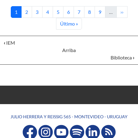
Página actual
Página
Página
Página
Página
Página
Página
Página
Página
Siguient
1
2
3
4
5
6
7
8
9
…
››
Última página
Último »
‹
IEM
Arriba
Biblioteca
›
JULIO HERRERA Y REISSIG 565 - MONTEVIDEO - URUGUAY