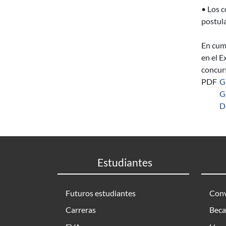
• Los c
postula
En cump
en el E
concurs
PDF
G
G
D
Estudiantes
Futuros estudiantes
Conv
Carreras
Beca