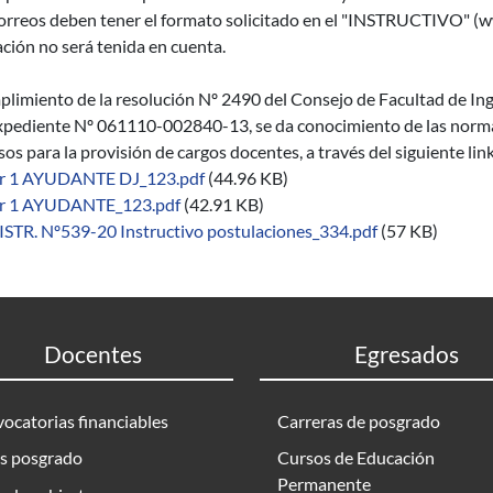
orreos deben tener el formato solicitado en el "INSTRUCTIVO" (ww
ción no será tenida en cuenta.
limiento de la resolución Nº 2490 del Consejo de Facultad de Inge
xpediente Nº 061110-002840-13, se da conocimiento de las normas 
os para la provisión de cargos docentes, a través del siguiente li
r 1 AYUDANTE DJ_123.pdf
(44.96 KB)
r 1 AYUDANTE_123.pdf
(42.91 KB)
ISTR. Nº539-20 Instructivo postulaciones_334.pdf
(57 KB)
Docentes
Egresados
ocatorias financiables
Carreras de posgrado
s posgrado
Cursos de Educación
Permanente