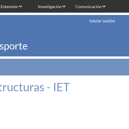
Extensión
Investigación
Comunicación
Iniciar sesión
nsporte
tructuras - IET