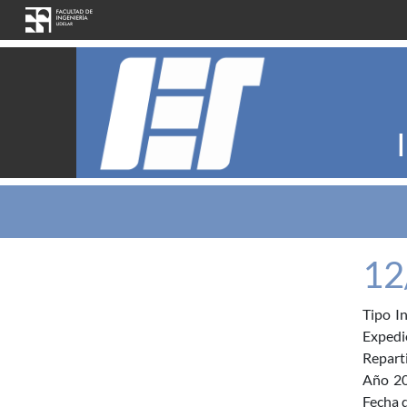
Pasar al contenido principal
12
Tipo
I
Expedi
Repart
Año
2
Fecha d