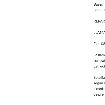
Bases
URUGU
REPAR
LLAMA
Exp. 0
Se llam
contra
Estruc
Este ll
según s
a contr
de prel