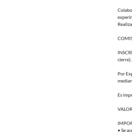
Colabor
experim
Realiza
COMIS
INSCRIP
cierre).
Por Ex
median
Es impr
VALOR
IMPOR
• Se ac