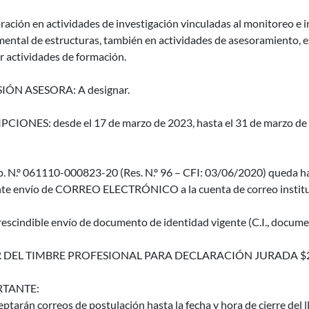
ación en actividades de investigación vinculadas al monitoreo e in
ental de estructuras, también en actividades de asesoramiento, e
r actividades de formación.
IÓN ASESORA: A designar.
CIONES: desde el 17 de marzo de 2023, hasta el 31 de marzo de 20
p. N.º 061110-000823-20 (Res. N.º 96 – CFI: 03/06/2020) queda ha
te envío de CORREO ELECTRÓNICO a la cuenta de correo instituc
escindible envío de documento de identidad vigente (C.I., documen
 DEL TIMBRE PROFESIONAL PARA DECLARACIÓN JURADA $
TANTE:
eptarán correos de postulación hasta la fecha y hora de cierre del 