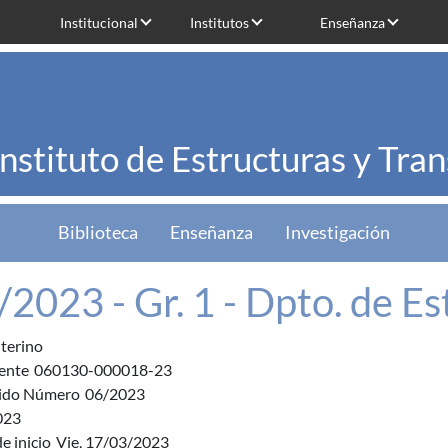
Institucional
Institutos
Enseñanza
Instituto de Estructuras y Tra
Biblioteca
Enseñanza
Investigación
/2023 - Gr. 1 - Dpto. de Es
nterino
ente
060130-000018-23
ido Número
06/2023
023
e inicio
Vie, 17/03/2023