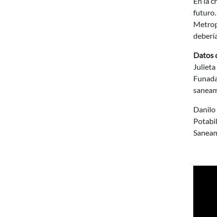
En la c
futuro.
Metropo
debería
Datos 
Julieta
Funadac
saneam
Danilo 
Potabil
Saneam