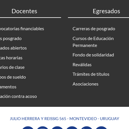
Docentes
Egresados
ocatorias financiables
Carreras de posgrado
s posgrado
Cursos de Educación
Permanente
ados abiertos
Fondo de solidaridad
as horarias
Reválidas
rios de clase
Trámites de títulos
bos de sueldo
Asociaciones
amentos
ación contra acoso
JULIO HERRERA Y REISSIG 565 - MONTEVIDEO - URUGUAY