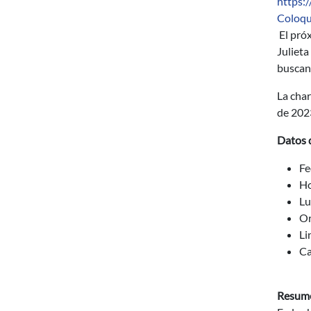
https:
Coloqu
El próx
Julieta
buscand
La char
de 2023
Datos d
Fe
Ho
Lu
Or
Li
Ca
Resum