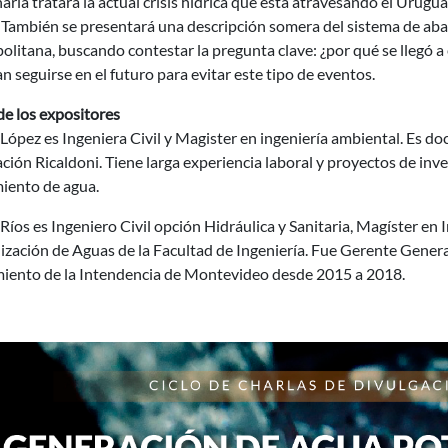
harla tratará la actual crisis hídrica que está atravesando el Urugu
 También se presentará una descripción somera del sistema de aba
litana, buscando contestar la pregunta clave: ¿por qué se llegó a 
n seguirse en el futuro para evitar este tipo de eventos.
de los expositores
 López es Ingeniera Civil y Magister en ingeniería ambiental. Es do
ión Ricaldoni. Tiene larga experiencia laboral y proyectos de inv
iento de agua.
Ríos es Ingeniero Civil opción Hidráulica y Sanitaria, Magíster en
ización de Aguas de la Facultad de Ingeniería. Fue Gerente Gener
iento de la Intendencia de Montevideo desde 2015 a 2018.