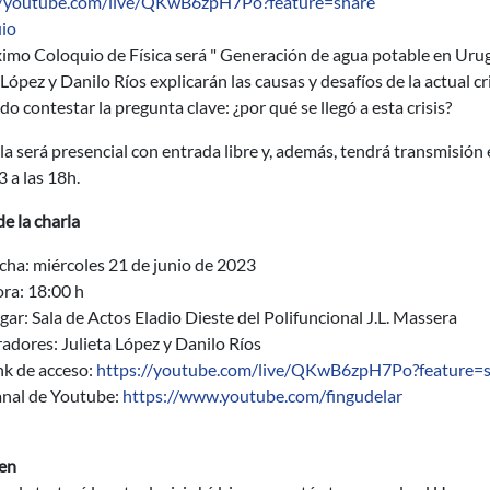
//youtube.com/live/QKwB6zpH7Po?feature=share
io
imo Coloquio de Física será " Generación de agua potable en Urugu
 López y Danilo Ríos explicarán las causas y desafíos de la actual c
o contestar la pregunta clave: ¿por qué se llegó a esta crisis?
la será presencial con entrada libre y, además, tendrá transmisión
 a las 18h.
e la charla
cha: miércoles 21 de junio de 2023
ra: 18:00 h
gar: Sala de Actos Eladio Dieste del Polifuncional J.L. Massera
adores: Julieta López y Danilo Ríos
nk de acceso:
https://youtube.com/live/QKwB6zpH7Po?feature=
nal de Youtube:
https://www.youtube.com/fingudelar
en